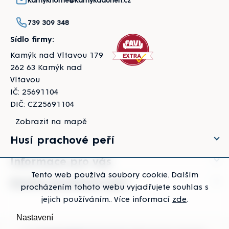
739 309 348
Sídlo firmy:
Kamýk nad Vltavou 179
262 63 Kamýk nad
Vltavou
IČ: 25691104
DIČ: CZ25691104
Zobrazit na mapě
Husí prachové peří
Informace pro vás
Tento web používá soubory cookie. Dalším
Kachní prachové peří
procházením tohoto webu vyjadřujete souhlas s
jejich používáním.. Více informací
zde
.
Nastavení