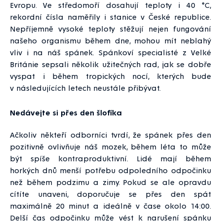
Evropu. Ve středomoří dosahují teploty i 40 °C,
rekordní čísla naměřily i stanice v České republice.
Nepříjemně vysoké teploty stěžují nejen fungování
našeho organismu během dne, mohou mít neblahý
vliv i na náš spánek. Spánkoví specialisté z Velké
Británie sepsali několik užitečných rad, jak se dobře
vyspat i během tropických nocí, kterých bude
v následujících letech neustále přibývat.
Nedávejte si přes den šlofíka
Ačkoliv někteří odborníci tvrdí, že spánek přes den
pozitivně ovlivňuje náš mozek, během léta to může
být spíše kontraproduktivní. Lidé mají během
horkých dnů menší potřebu odpoledního odpočinku
než během podzimu a zimy. Pokud se ale opravdu
cítíte unaveni, doporučuje se přes den spát
maximálně 20 minut a ideálně v čase okolo 14:00.
Delší čas odpočinku může vést k narušení spánku