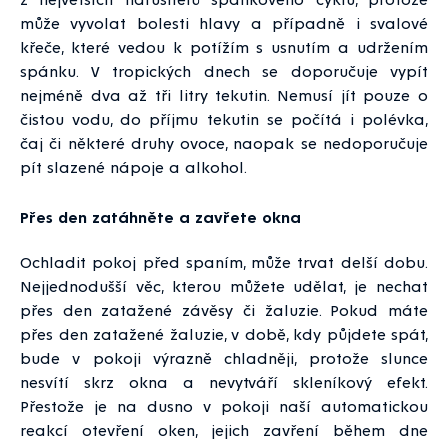
může vyvolat bolesti hlavy a případně i svalové
křeče, které vedou k potížím s usnutím a udržením
spánku. V tropických dnech se doporučuje vypít
nejméně dva až tři litry tekutin. Nemusí jít pouze o
čistou vodu, do příjmu tekutin se počítá i polévka,
čaj či některé druhy ovoce, naopak se nedoporučuje
pít slazené nápoje a alkohol.
Přes den zatáhněte a zavřete okna
Ochladit pokoj před spaním, může trvat delší dobu.
Nejjednodušší věc, kterou můžete udělat, je nechat
přes den zatažené závěsy či žaluzie. Pokud máte
přes den zatažené žaluzie, v době, kdy půjdete spát,
bude v pokoji výrazně chladněji, protože slunce
nesvítí skrz okna a nevytváří skleníkový efekt.
Přestože je na dusno v pokoji naší automatickou
reakcí otevření oken, jejich zavření během dne