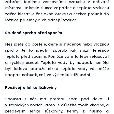
zabrání teplému venkovnímu vzduchu v ohřívání
místnosti. Jakmile slunce zapadne a teplota vzduchu
začne klesat, je čas okna otevřít a nechat proudit do
ložnice příjemný a chladnější vzduch.
Studená sprcha před spaním
Než jdete do postele, dejte si studenou nebo vlažnou
sprchu. Je to ideální způsob, jak snížit tělesnou
teplotu před spaním. Pomůže vám to lépe relaxovat
a rychleji usnout. Teplota vody by naopak neměla
být ledová, protože nízká teplota vody vás může
naopak nabudit, což ve výsledku stíží usání.
Používejte lehké lůžkoviny
Spousta z nás má potřebu spát pod dekou i
v tropických nocích. Proto je důležité zvolit vhodné, a
především lehké lůžkoviny. Peřiny z husího a