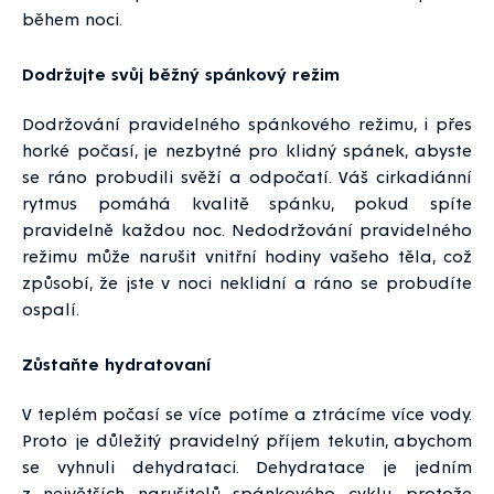
během noci.
Dodržujte svůj běžný spánkový režim
Dodržování pravidelného spánkového režimu, i přes
horké počasí, je nezbytné pro klidný spánek, abyste
se ráno probudili svěží a odpočatí. Váš cirkadiánní
rytmus pomáhá kvalitě spánku, pokud spíte
pravidelně každou noc. Nedodržování pravidelného
režimu může narušit vnitřní hodiny vašeho těla, což
způsobí, že jste v noci neklidní a ráno se probudíte
ospalí.
Zůstaňte hydratovaní
V teplém počasí se více potíme a ztrácíme více vody.
Proto je důležitý pravidelný příjem tekutin, abychom
se vyhnuli dehydrataci. Dehydratace je jedním
z největších narušitelů spánkového cyklu, protože