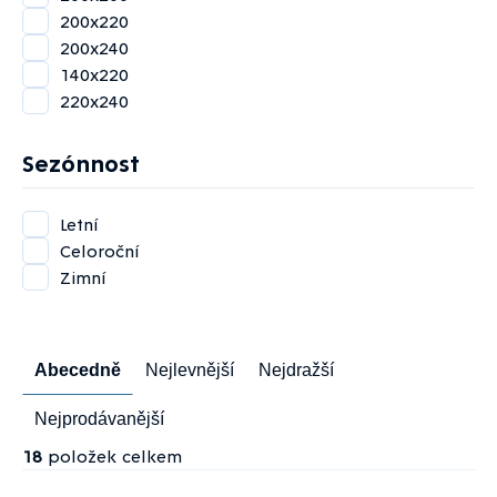
200x220
200x240
140x220
220x240
Sezónnost
Letní
Celoroční
Zimní
Řazení
Abecedně
Nejlevnější
Nejdražší
produktů
Nejprodávanější
18
položek celkem