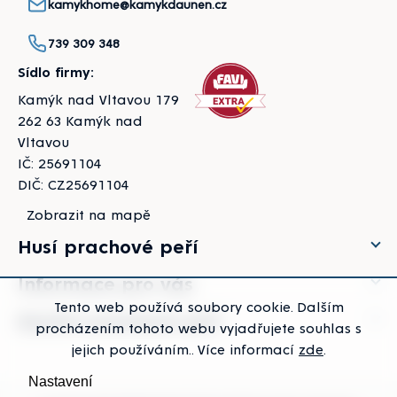
kamykhome@kamykdaunen.cz
739 309 348
Sídlo firmy:
Kamýk nad Vltavou 179
262 63 Kamýk nad
Vltavou
IČ: 25691104
DIČ: CZ25691104
Zobrazit na mapě
Husí prachové peří
Informace pro vás
Tento web používá soubory cookie. Dalším
Kachní prachové peří
procházením tohoto webu vyjadřujete souhlas s
jejich používáním.. Více informací
zde
.
Nastavení