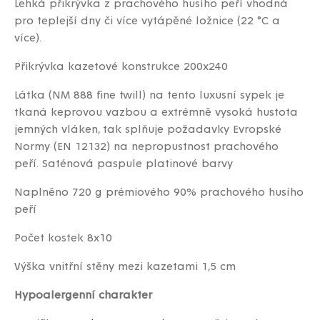
Lehká přikrývka z prachového husího peří vhodná
pro teplejší dny či více vytápěné ložnice (22 °C a
více).
Přikrývka kazetové konstrukce 200x240
Látka (NM 888 fine twill) na tento luxusní sypek je
tkaná keprovou vazbou a extrémně vysoká hustota
jemných vláken, tak splňuje požadavky Evropské
Normy (EN 12132) na nepropustnost prachového
peří.
Saténová paspule platinové barvy
Naplněno 720 g prémiového 90% prachového husího
peří
Počet kostek 8x10
Výška vnitřní stěny mezi kazetami 1,5 cm
Hypoalergenní charakter