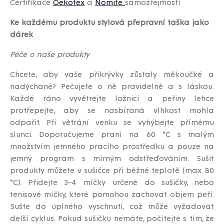
Certifikace
Oekotex
a
Nomite
samozřejmostí
Ke každému produktu stylová přepravní taška jako
dárek
Péče o naše produkty
Chcete, aby vaše přikrývky zůstaly měkoučké a
nadýchané? Pečujete o ně pravidelně a s láskou.
Každé ráno vyvětrejte ložnici a peřiny lehce
protřepejte, aby se nasbíraná vlhkost mohla
odpařit. Při větrání venku se vyhýbejte přímému
slunci. Doporučujeme praní na 60 °C s malým
množstvím jemného pracího prostředku a pouze na
jemný program s mírným odstřeďováním. Sušit
produkty můžete v sušičce při běžné teplotě (max. 80
°C). Přidejte 3–4 míčky určené do sušičky, nebo
tenisové míčky, které pomohou zachovat objem peří.
Sušte do úplného vyschnutí, což může vyžadovat
delší cyklus. Pokud sušičku nemáte, počítejte s tím, že