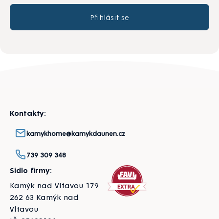
Přihlásit se
Zápatí
Kontakty:
kamykhome@kamykdaunen.cz
739 309 348
Sídlo firmy:
Kamýk nad Vltavou 179
262 63 Kamýk nad
Vltavou