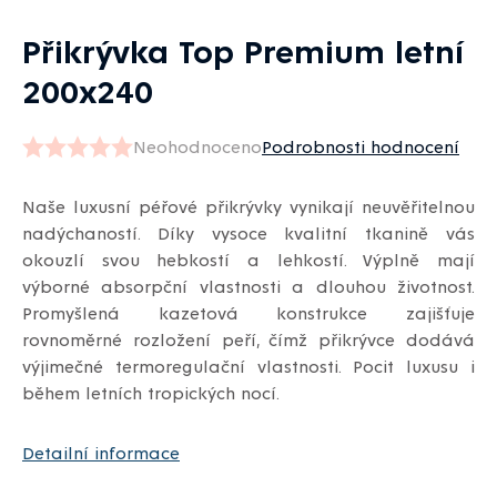
Přikrývka Top Premium letní
200x240
Neohodnoceno
Podrobnosti hodnocení
Průměrné
hodnocení
Naše luxusní péřové přikrývky vynikají neuvěřitelnou
produktu
nadýchaností. Díky vysoce kvalitní tkanině vás
je
okouzlí svou hebkostí a lehkostí. Výplně mají
0,0
výborné absorpční vlastnosti a dlouhou životnost.
z
Promyšlená kazetová konstrukce zajišťuje
5
rovnoměrné rozložení peří, čímž přikrývce dodává
hvězdiček.
výjimečné termoregulační vlastnosti. Pocit luxusu i
během letních tropických nocí.
Detailní informace