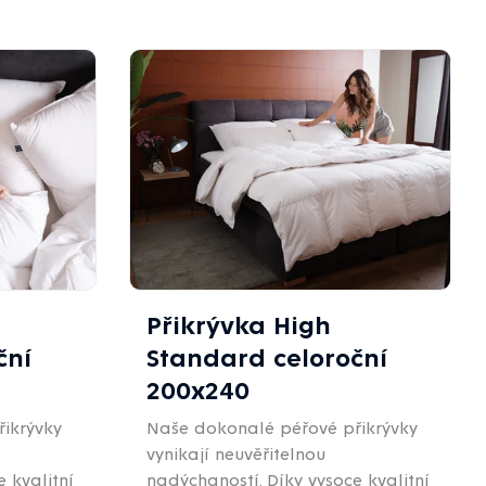
Přikrývka High
ční
Standard celoroční
200x240
ikrývky
Naše dokonalé péřové přikrývky
vynikají neuvěřitelnou
 kvalitní
nadýchaností. Díky vysoce kvalitní