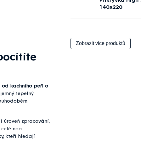
140x220
Zobrazit více produktů
pocítíte
í od kachního peří o
říjemný tepelný
dlouhodobém
ší úroveň zpracování,
celé noci.
, kteří hledají