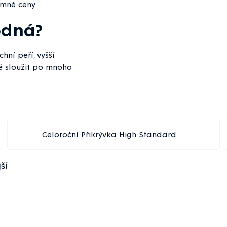
mné ceny.
odná?
hní peří, vyšší
ě sloužit po mnoho
Celoroční Přikrývka High Standard
ší