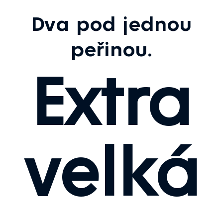
Dva pod jednou
peřinou.
Extra
velká