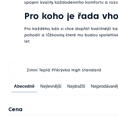
spojení kvality, každodenního komfortu a rozu
Pro koho je řada vh
Pro každého, kdo si chce dopřát kvalitnější kac
pohodlí a lůžkoviny, které mu budou spolehliv
let.
Zimní Teplá Přikrývka High Standard
Řazení
Abecedně
Nejlevnější
Nejdražší
Nejprodávaněj
produktů
Cena