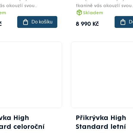
ás okouzlí svou...
tkanině vás okouzlí svou..
dem
Skladem
Do košíku
D
č
8 990 Kč
ývka High
Přikrývka High
ard celoroční
Standard letní