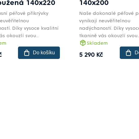
oužená 140x220
140x200
sní péřové přikrývky
Naše dokonalé péřové př
neuvěřitelnou
vynikají neuvěřitelnou
stí. Díky vysoce kvalitní
nadýchaností. Díky vysoce
ás okouzlí svou...
tkanině vás okouzlí svou..
dem
Skladem
Do košíku
D
č
5 290 Kč