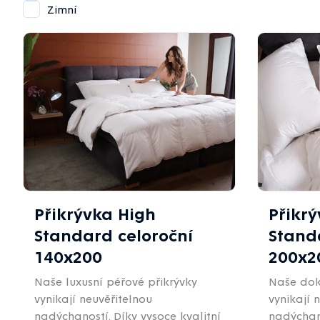
Zimní
Výpis
produktů
Přikrývka High
Přikr
Standard celoroční
Stand
140x200
200x2
Naše luxusní péřové přikrývky
Naše dok
vynikají neuvěřitelnou
vynikají 
nadýchaností. Díky vysoce kvalitní
nadýchano