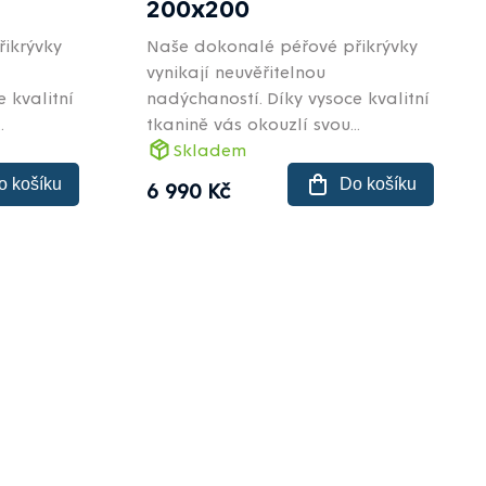
200x200
ikrývky
Naše dokonalé péřové přikrývky
vynikají neuvěřitelnou
 kvalitní
nadýchaností. Díky vysoce kvalitní
.
tkanině vás okouzlí svou...
Skladem
o košíku
Do košíku
6 990 Kč