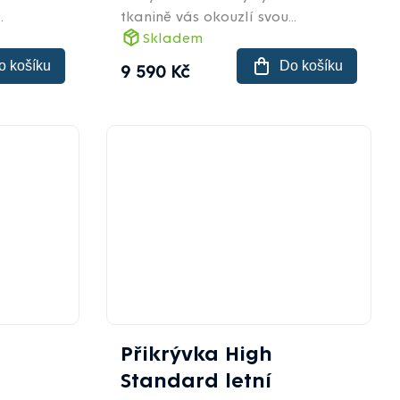
.
tkanině vás okouzlí svou...
Skladem
o košíku
Do košíku
9 590 Kč
Přikrývka High
Standard letní