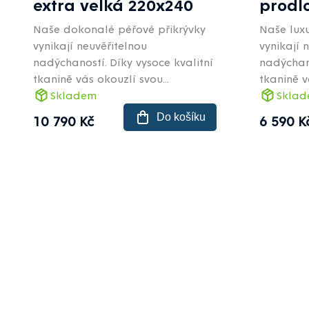
extra velká 220x240
prodl
Naše dokonalé péřové přikrývky
Naše luxu
vynikají neuvěřitelnou
vynikají 
nadýchaností. Díky vysoce kvalitní
nadýchano
tkanině vás okouzlí svou...
tkanině v
Skladem
Skla
Do košíku
10 790 Kč
6 590 K