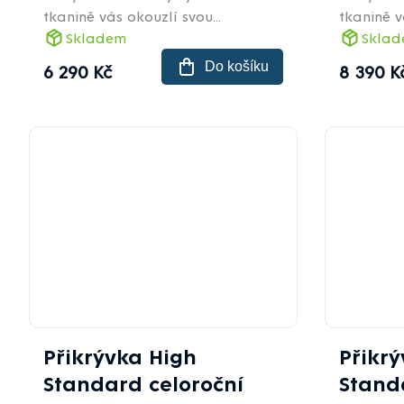
tkanině vás okouzlí svou...
tkanině v
Skladem
Skla
Do košíku
6 290 Kč
8 390 K
Přikrývka High
Přikr
Standard celoroční
Stand