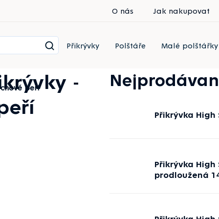
O nás
Jak nakupovat
Přikrývky
Polštáře
Malé polštářky
krývky -
Nejprodávan
achové peří
peří
Přikrývka High
Přikrývka High
prodloužená 1
Přikrývka High