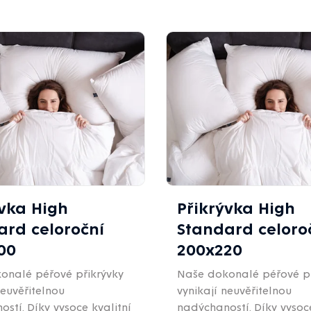
ývka High
Přikrývka High
ard celoroční
Standard celoro
00
200x220
onalé péřové přikrývky
Naše dokonalé péřové př
neuvěřitelnou
vynikají neuvěřitelnou
stí. Díky vysoce kvalitní
nadýchaností. Díky vysoce