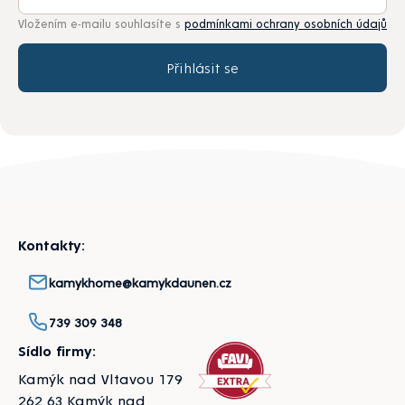
Vložením e-mailu souhlasíte s
podmínkami ochrany osobních údajů
Přihlásit se
Zápatí
Kontakty:
kamykhome@kamykdaunen.cz
739 309 348
Sídlo firmy:
Kamýk nad Vltavou 179
262 63 Kamýk nad