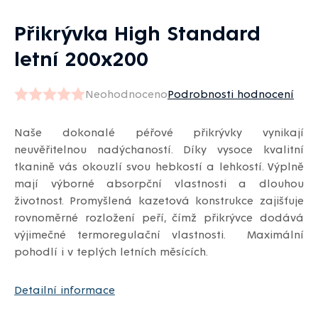
Přikrývka High Standard
letní 200x200
Neohodnoceno
Podrobnosti hodnocení
Průměrné
hodnocení
Naše dokonalé péřové přikrývky vynikají
produktu
neuvěřitelnou nadýchaností. Díky vysoce kvalitní
je
tkanině vás okouzlí svou hebkostí a lehkostí. Výplně
0,0
mají výborné absorpční vlastnosti a dlouhou
z
životnost. Promyšlená kazetová konstrukce zajišťuje
5
rovnoměrné rozložení peří, čímž přikrývce dodává
hvězdiček.
výjimečné termoregulační vlastnosti. Maximální
pohodlí i v teplých letních měsících.
Detailní informace