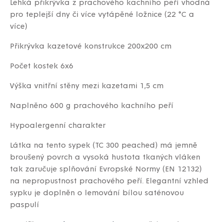
Lehká přikrývka z prachového kachního peří vhodná
pro teplejší dny či více vytápěné ložnice (22 °C a
více)
Přikrývka kazetové konstrukce 200x200 cm
Počet kostek 6x6
Výška vnitřní stěny mezi kazetami 1,5 cm
Naplněno 600 g prachového kachního peří
Hypoalergenní charakter
Látka na tento sypek (TC 300 peached) má jemně
broušený povrch a vysoká hustota tkaných vláken
tak zaručuje splňování Evropské Normy (EN 12132)
na nepropustnost prachového peří. Elegantní vzhled
sypku je doplněn o lemování bílou saténovou
paspulí