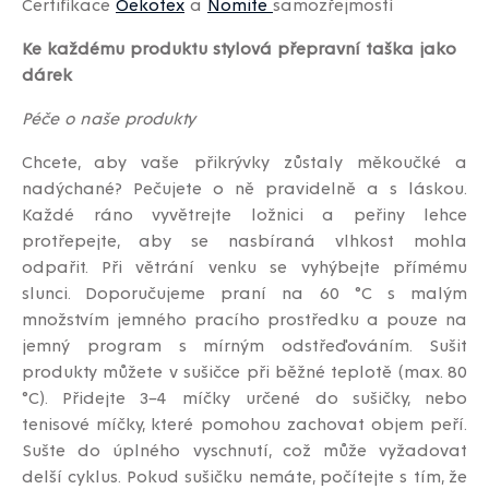
Certifikace
Oekotex
a
Nomite
samozřejmostí
Ke každému produktu stylová přepravní taška jako
dárek
Péče o naše produkty
Chcete, aby vaše přikrývky zůstaly měkoučké a
nadýchané? Pečujete o ně pravidelně a s láskou.
Každé ráno vyvětrejte ložnici a peřiny lehce
protřepejte, aby se nasbíraná vlhkost mohla
odpařit. Při větrání venku se vyhýbejte přímému
slunci. Doporučujeme praní na 60 °C s malým
množstvím jemného pracího prostředku a pouze na
jemný program s mírným odstřeďováním. Sušit
produkty můžete v sušičce při běžné teplotě (max. 80
°C). Přidejte 3–4 míčky určené do sušičky, nebo
tenisové míčky, které pomohou zachovat objem peří.
Sušte do úplného vyschnutí, což může vyžadovat
delší cyklus. Pokud sušičku nemáte, počítejte s tím, že