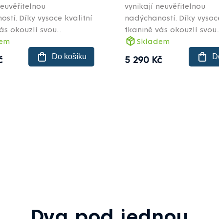
neuvěřitelnou
vynikají neuvěřitelnou
stí. Díky vysoce kvalitní
nadýchaností. Díky vysoce
ás okouzlí svou...
tkanině vás okouzlí svou..
dem
Skladem
Do košíku
D
č
5 290 Kč
Dva pod jednou