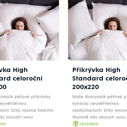
ývka High
Přikrývka High
ard celoroční
Standard celoro
00
200x220
onalé péřové přikrývky
Naše dokonalé péřové př
neuvěřitelnou
vynikají neuvěřitelnou
stí. Díky vysoce kvalitní
nadýchaností. Díky vysoce
ás okouzlí svou...
tkanině vás okouzlí svou..
dem
Skladem