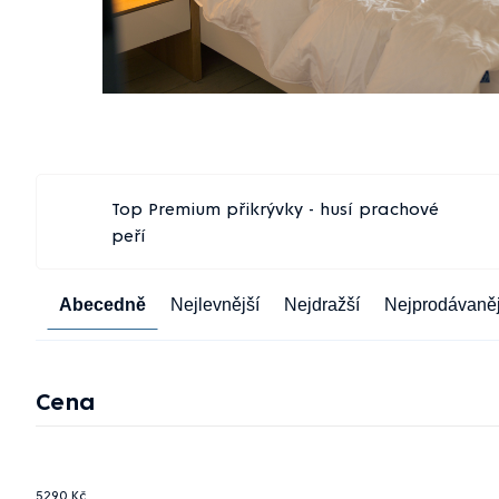
Top Premium přikrývky - husí prachové
peří
Řazení
Abecedně
Nejlevnější
Nejdražší
Nejprodávaněj
produktů
Cena
5290
Kč