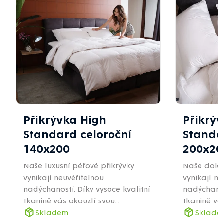
Výpis
produktů
Přikrývka High
Přikr
Standard celoroční
Stand
140x200
200x2
Naše luxusní péřové přikrývky
Naše dok
vynikají neuvěřitelnou
vynikají 
nadýchaností. Díky vysoce kvalitní
nadýchano
tkanině vás okouzlí svou...
tkanině v
Skladem
Skla