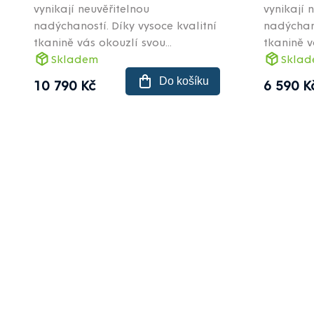
vynikají neuvěřitelnou
vynikají 
nadýchaností. Díky vysoce kvalitní
nadýchano
tkanině vás okouzlí svou...
tkanině v
Skladem
Skla
Do košíku
10 790 Kč
6 590 K