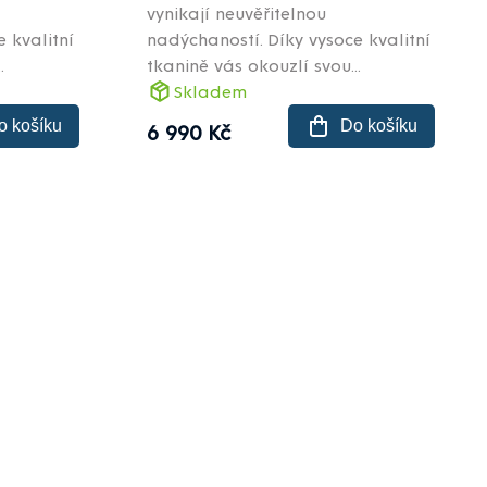
vynikají neuvěřitelnou
 kvalitní
nadýchaností. Díky vysoce kvalitní
.
tkanině vás okouzlí svou...
Skladem
o košíku
Do košíku
6 990 Kč