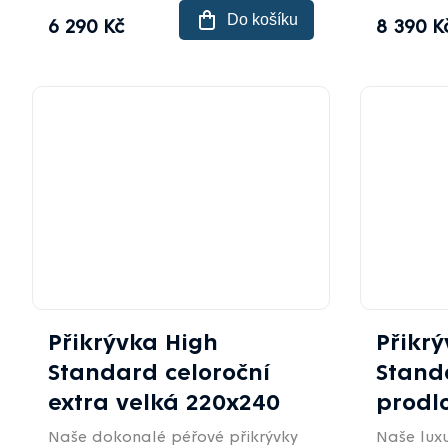
Do košíku
6 290 Kč
8 390 K
Přikrývka High
Přikr
Standard celoroční
Stand
extra velká 220x240
prodl
Naše dokonalé péřové přikrývky
Naše luxu