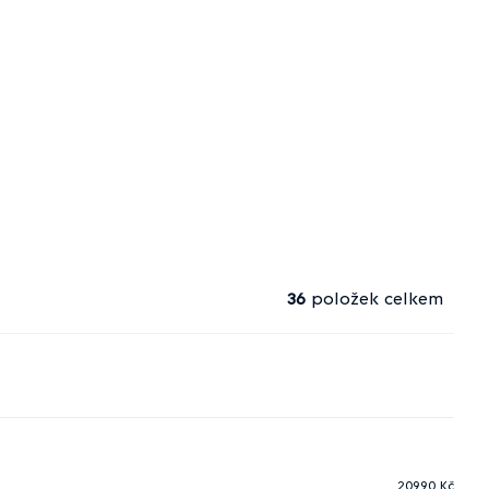
36
položek celkem
20990
Kč