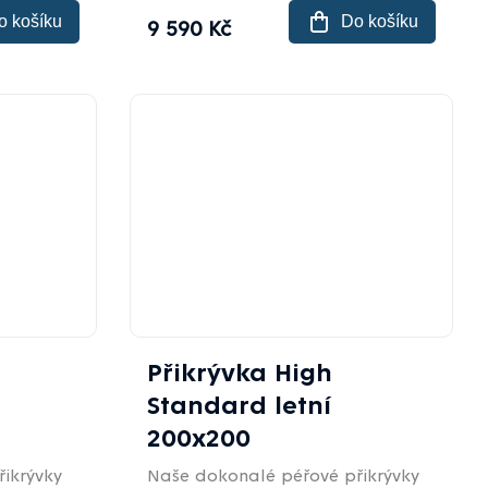
o košíku
Do košíku
9 590 Kč
Přikrývka High
Standard letní
200x200
ikrývky
Naše dokonalé péřové přikrývky