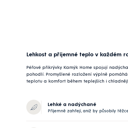
Lehkost a příjemné teplo v každém r
Péřové přikrývky Kamýk Home spojují nadýcha
pohodlí. Promyšlené rozložení výplně pomáhá
teplotu a komfort během teplejších i chladnějš
Lehké a nadýchané
Příjemně zahřejí, aniž by působily těžce