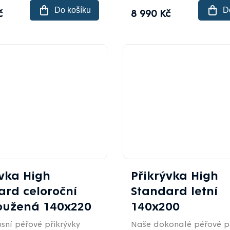
Do košíku
D
č
8 990 Kč
ývka High
Přikrývka High
ard celoroční
Standard letní
oužená 140x220
140x200
sní péřové přikrývky
Naše dokonalé péřové př