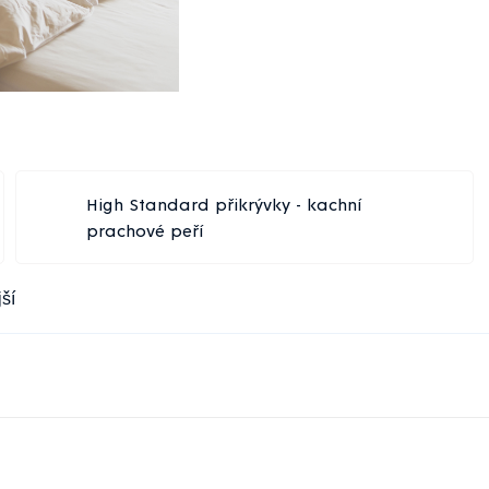
High Standard přikrývky - kachní
prachové peří
ší