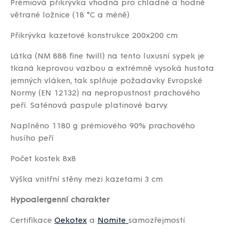
Prémiová přikrývka vhodná pro chladné a hodně
větrané ložnice (18 °C a méně)
Přikrývka kazetové konstrukce 200x200 cm
Látka (NM 888 fine twill) na tento luxusní sypek je
tkaná keprovou vazbou a extrémně vysoká hustota
jemných vláken, tak splňuje požadavky Evropské
Normy (EN 12132) na nepropustnost prachového
peří.
Saténová paspule platinové barvy.
Naplněno 1180 g prémiového 90% prachového
husího peří
Počet kostek 8x8
Výška vnitřní stěny mezi kazetami 3 cm
Hypoalergenní charakter
Certifikace
Oekotex
a
Nomite
samozřejmostí