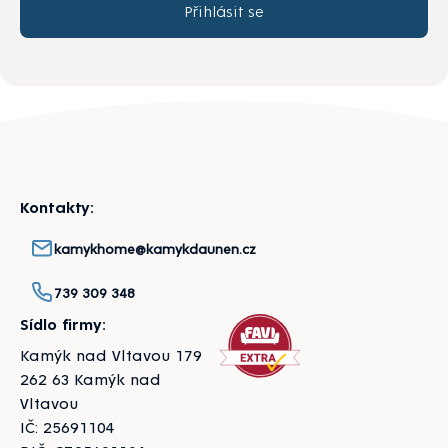
Přihlásit se
Zápatí
Kontakty:
kamykhome@kamykdaunen.cz
739 309 348
Sídlo firmy:
Kamýk nad Vltavou 179
262 63 Kamýk nad
Vltavou
IČ: 25691104