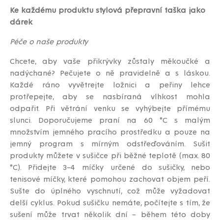
Ke každému produktu stylová přepravní taška jako
dárek
Péče o naše produkty
Chcete, aby vaše přikrývky zůstaly měkoučké a
nadýchané? Pečujete o ně pravidelně a s láskou.
Každé ráno vyvětrejte ložnici a peřiny lehce
protřepejte, aby se nasbíraná vlhkost mohla
odpařit. Při větrání venku se vyhýbejte přímému
slunci. Doporučujeme praní na 60 °C s malým
množstvím jemného pracího prostředku a pouze na
jemný program s mírným odstřeďováním. Sušit
produkty můžete v sušičce při běžné teplotě (max. 80
°C). Přidejte 3–4 míčky určené do sušičky, nebo
tenisové míčky, které pomohou zachovat objem peří.
Sušte do úplného vyschnutí, což může vyžadovat
delší cyklus. Pokud sušičku nemáte, počítejte s tím, že
sušení může trvat několik dní – během této doby