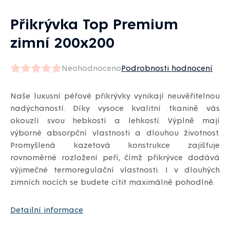
Přikrývka Top Premium
zimní 200x200
Neohodnoceno
Podrobnosti hodnocení
Průměrné
hodnocení
Naše luxusní péřové přikrývky vynikají neuvěřitelnou
produktu
nadýchaností. Díky vysoce kvalitní tkanině vás
je
okouzlí svou hebkostí a lehkostí. Výplně mají
0,0
výborné absorpční vlastnosti a dlouhou životnost.
z
Promyšlená kazetová konstrukce zajišťuje
5
rovnoměrné rozložení peří, čímž přikrývce dodává
hvězdiček.
výjimečné termoregulační vlastnosti. I v dlouhých
zimních nocích se budete cítit maximálně pohodlně.
Detailní informace