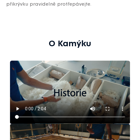
přikrývku pravidelně protřepávejte.
O Kamýku