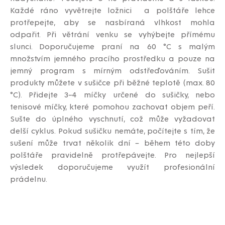
Každé ráno vyvětrejte ložnici a polštáře lehce
protřepejte, aby se nasbíraná vlhkost mohla
odpařit. Při větrání venku se vyhýbejte přímému
slunci. Doporučujeme praní na 60 °C s malým
množstvím jemného pracího prostředku a pouze na
jemný program s mírným odstřeďováním. Sušit
produkty můžete v sušičce při běžné teplotě (max. 80
°C). Přidejte 3–4 míčky určené do sušičky, nebo
tenisové míčky, které pomohou zachovat objem peří.
Sušte do úplného vyschnutí, což může vyžadovat
delší cyklus. Pokud sušičku nemáte, počítejte s tím, že
sušení může trvat několik dní – během této doby
polštáře pravidelně protřepávejte. Pro nejlepší
výsledek doporučujeme využít profesionální
prádelnu.