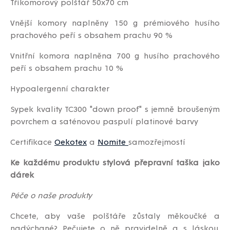
Tříkomorový polštář 50x70 cm
Vnější komory naplněny 150 g prémiového husího
prachového peří s obsahem prachu 90 %
Vnitřní komora naplněna 700 g husího prachového
peří s obsahem prachu 10 %
Hypoalergenní charakter
Sypek kvality TC300 "down proof" s jemně broušeným
povrchem a saténovou paspulí platinové barvy
Certifikace
Oekotex
a
Nomite
samozřejmostí
Ke každému produktu stylová přepravní taška jako
dárek
Péče o naše produkty
Chcete, aby vaše polštáře zůstaly měkoučké a
nadýchané? Pečujete o ně pravidelně a s láskou.