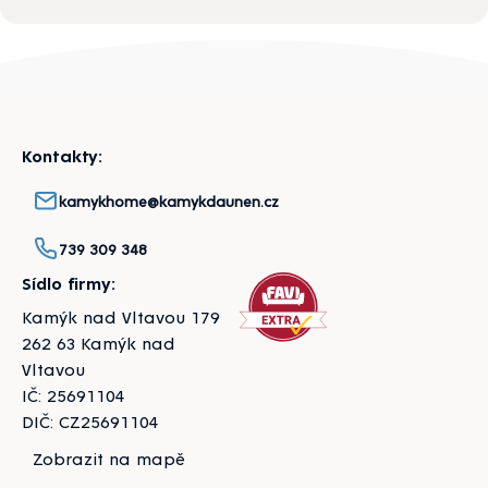
Zápatí
Kontakty:
kamykhome@kamykdaunen.cz
739 309 348
Sídlo firmy:
Kamýk nad Vltavou 179
262 63 Kamýk nad
Vltavou
IČ: 25691104
DIČ: CZ25691104
Zobrazit na mapě