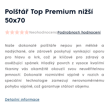
Polštář Top Premium nižší
50x70
Neohodnoceno
Podrobnosti hodnocení
Průměrné
hodnocení
Naše dokonalé polštáře nejsou jen měkké a
produktu
nadýchané, ale zároveň poskytují vynikající oporu
je
pro hlavu a krk, což je klíčové pro zdravý a
0,0
osvěžující spánek. Hladký povrch z vysoce kvalitní
z
tkaniny vás okamžitě okouzlí svou neuvěřitelnou
5
jemností. Dokonalé rozmístění výplně v rozích a
hvězdiček.
speciální technologie zamezují nerovnoměrnému
pohybu výplně, což garantuje stálost objemu.
Detailní informace