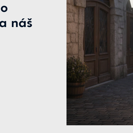
ho
na náš