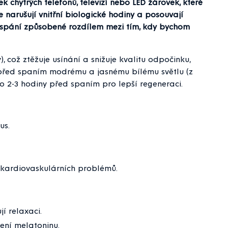
k chytrých telefonů, televizí nebo LED žárovek, které
arušují vnitřní biologické hodiny a posouvají
nevyspání způsobené rozdílem mezi tím, kdy bychom
 což ztěžuje usínání a snižuje kvalitu odpočinku,
e před spaním modrému a jasnému bílému světlu (z
tlo 2-3 hodiny před spaním pro lepší regeneraci.
us.
a kardiovaskulárních problémů.
í relaxaci.
ení melatoninu.