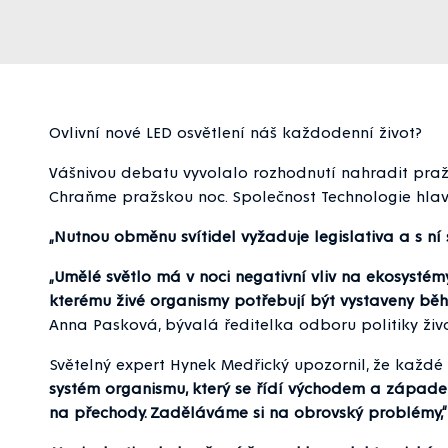
Ovlivní nové LED osvětlení náš každodenní život?
Vášnivou debatu vyvolalo rozhodnutí nahradit pražsk
Chraňme pražskou noc. Společnost Technologie hlav
„Nutnou obměnu svítidel vyžaduje legislativa a s ní s
„Umělé světlo má v noci negativní vliv na ekosystémy
kterému živé organismy potřebují být vystaveny během
Anna Pasková, bývalá ředitelka odboru politiky živo
Světelný expert Hynek Medřický upozornil, že každé
systém organismu, který se řídí východem a západem 
na přechody. Zaděláváme si na obrovský problémy,“