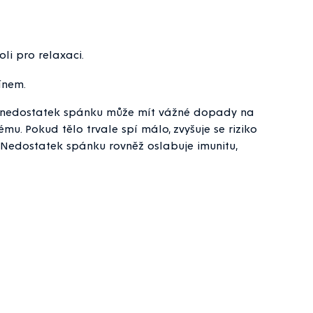
oli pro relaxaci.
ínem.
bý nedostatek spánku může mít vážné dopady na
u. Pokud tělo trvale spí málo, zvyšuje se riziko
í. Nedostatek spánku rovněž oslabuje imunitu,