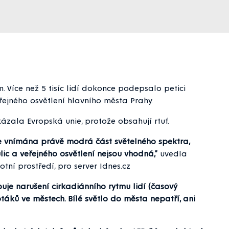
. Více než 5 tisíc lidí dokonce podepsalo petici
ejného osvětlení hlavního města Prahy.
zala Evropská unie, protože obsahují rtuť.
u je vnímána právě modrá část světelného spektra,
lic a veřejného osvětlení nejsou vhodná,“
uvedla
ivotní prostředí, pro server Idnes.cz
je narušení cirkadiánního rytmu lidí (časový
táků ve městech. Bílé světlo do města nepatří, ani