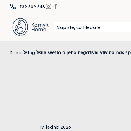
Přejít
739 309 348
na
obsah
Domů
Blog
Bílé světlo a jeho negativní vliv na náš s
19. ledna 2026