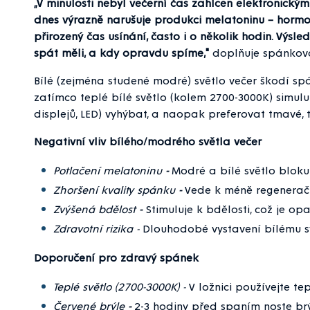
„V minulosti nebyl večerní čas zahlcen elektronickým
dnes výrazně narušuje produkci melatoninu – hormo
přirozený čas usínání, často i o několik hodin. Výsl
spát měli, a kdy opravdu spíme,"
doplňuje spánková
Bílé (zejména studené modré) světlo večer škodí spá
zatímco teplé bílé světlo (kolem 2700-3000K) simul
displejů, LED) vyhýbat, a naopak preferovat tmavé, 
Negativní vliv bílého/modrého světla večer
Potlačení melatoninu
-
Modré a bílé světlo bloku
Zhoršení kvality spánku
-
Vede k méně regenerač
Zvýšená bdělost
-
Stimuluje k bdělosti, což je op
Zdravotní rizika -
Dlouhodobé vystavení bílému sv
Doporučení pro zdravý spánek
Teplé světlo (2700-3000K) -
V ložnici používejte te
Červené brýle
-
2-3 hodiny před spaním noste brý