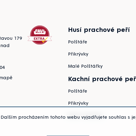
Husí prachové peří
tavou 179
Polštáře
 nad
Přikrývky
Malé Polštářky
104
 mapě
Kachní prachové peř
Polštáře
Přikrývky
Malé Polštářky
Dalším procházením tohoto webu vyjadřujete souhlas s jej