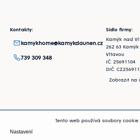
Zápatí
Kontakty:
Sídlo firmy:
Kamýk nad Vl
kamykhome@kamykdaunen.cz
262 63 Kamýk
Vltavou
739 309 348
IČ: 25691104
DIČ: CZ25691
Zobrazit na
Tento web používá soubory cookie. 
Nastavení