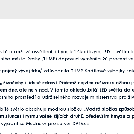
é oranžové osvětlení, bílým, leč škodlivým, LED osvětlením
ního města Prahy (THMP) doposud vyměnila 20 procent veř
pojený vývoj trhu,“
zdůvodnila THMP. Sodíkové výbojky zaká
, živočichy i lidské zdraví. Přičemž nejvíce rušivou složko
 dne, ale ne v noci. V tomto ohledu ‚bílá‘ LED světla do u
tního prostředí a udržitelného rozvoje ministerstva pro ž
 bílé světlo obsahuje modrou složku.
„Modrá složka způsobu
slunce) i rytmu volně žijících druhů, především hmyzu a p
vyjádřil se Medřický pro server DVTV.cz