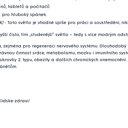
onů, tabletů a počítačů.
í pro hluboký spánek.
K)
-
Toto světlo je vhodné spíše pro práci a soustředění, nik
yšší číslo, tím „studenější“ světlo – tedy s více modrým odst
la, zejména pro regeneraci nervového systému. Dlouhodo
ávnou činnost srdce, metabolismu, mozku i imunitního systém
 cukrovky 2. typu, obezity a dalších chronických onemocněn
zánětům.
/lidske-zdravi/