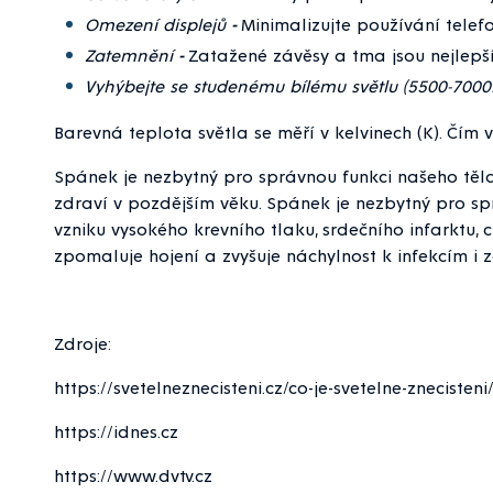
Omezení displejů
-
Minimalizujte používání telef
Zatemnění
-
Zatažené závěsy a tma jsou nejlepš
Vyhýbejte se studenému bílému světlu (5500-7000
Barevná teplota světla se měří v kelvinech (K). Čím v
Spánek je nezbytný pro správnou funkci našeho tě
zdraví v pozdějším věku. Spánek je nezbytný pro spr
vzniku vysokého krevního tlaku, srdečního infarktu,
zpomaluje hojení a zvyšuje náchylnost k infekcím i 
Zdroje:
https://svetelneznecisteni.cz/co-je-svetelne-znecisteni
https://idnes.cz
https://www.dvtv.cz