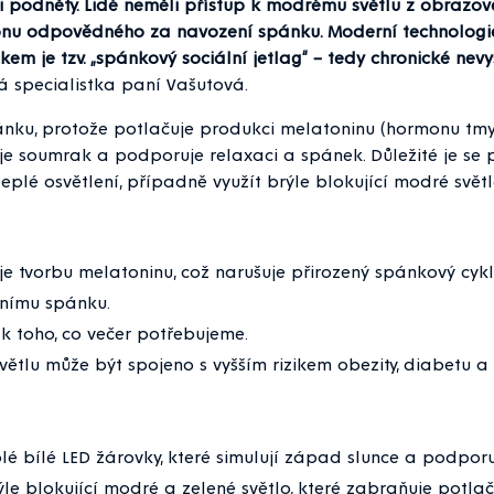
i podněty. Lidé neměli přístup k modrému světlu z obrazove
nu odpovědného za navození spánku. Moderní technologie n
edkem je tzv. „spánkový sociální jetlag“ – tedy chronické 
 specialistka paní Vašutová.
nku, protože potlačuje produkci melatoninu (hormonu tmy),
uje soumrak a podporuje relaxaci a spánek. Důležité je s
teplé osvětlení, případně využít brýle blokující modré svě
je tvorbu melatoninu, což narušuje přirozený spánkový cykl
nímu spánku.
ak toho, co večer potřebujeme.
ětlu může být spojeno s vyšším rizikem obezity, diabetu 
plé bílé LED žárovky, které simulují západ slunce a podporuj
le blokující modré a zelené světlo, které zabraňuje potlač