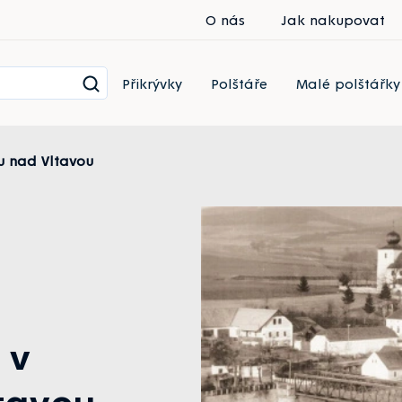
O nás
Jak nakupovat
Přikrývky
Polštáře
Malé polštářky
ku nad Vltavou
 v
tavou