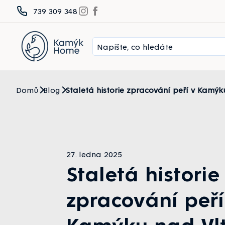
Přejít
739 309 348
na
obsah
Domů
Blog
Staletá historie zpracování peří v Kamý
27. ledna 2025
Staletá historie
zpracování peří
Kamýku nad Vl