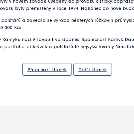
yly v novém závodě uvedeny do provozu čističky, odprašovač
ovozu byly přemístěny v roce 1974. Nakonec do nové budov
polštářů a zavedla se výroba některých lůžkovin průmys
0 000 Kčs.
mýku nad Vltavou trvá dodnes. Společnost Kamýk Daune
ortfolia přikrývek a polštářů té nejvyšší kvality. Neustál
Předchozí článek
Další článek