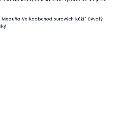
l Meduňa-Velkoobchod surových kůží.“ Bývalý
ký.