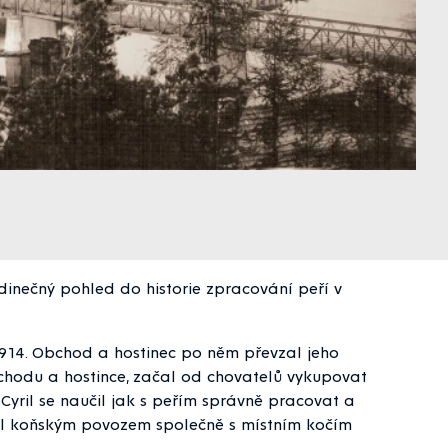
ečný pohled do historie zpracování peří v
 1914. Obchod a hostinec po něm převzal jeho
bchodu a hostince, začal od chovatelů vykupovat
 Cyril se naučil jak s peřím správně pracovat a
žel koňským povozem společně s místním kočím