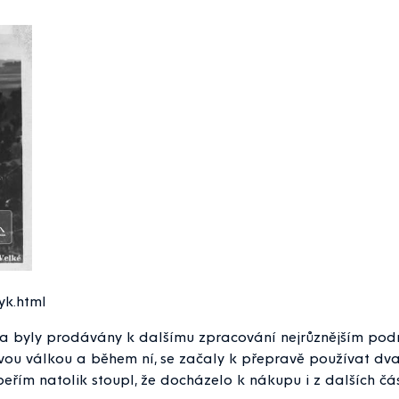
yk.html
y a byly prodávány k dalšímu zpracování nejrůznějším podn
ovou válkou a během ní, se začaly k přepravě používat dv
ím natolik stoupl, že docházelo k nákupu i z dalších čás