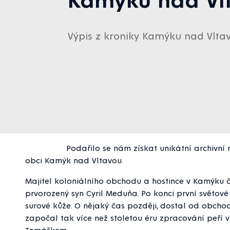
Výpis z kroniky Kamýku nad Vlta
Podařilo se nám získat unikátní archivní materi
obci Kamýk nad Vltavou.
Majitel koloniálního obchodu a hostince v Kamýku č
prvorozený syn Cyril Meduňa. Po konci první světov
surové kůže. O nějaký čas později, dostal od obchodn
započal tak více než stoletou éru zpracování peř
Tomáškem.