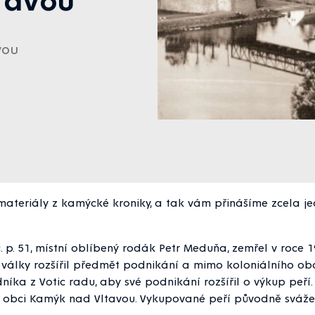
vou
ály z kamýcké kroniky, a tak vám přinášíme zcela jedin
. p. 51, místní oblíbený rodák Petr Meduňa, zemřel v roce
é války rozšířil předmět podnikání a mimo koloniálního o
íka z Votic radu, aby své podnikání rozšířil o výkup peří.
í v obci Kamýk nad Vltavou. Vykupované peří původně svá