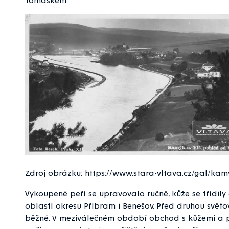
Zdroj obrázku: https://www.stara-vltava.cz/gal/kam
Vykoupené peří se upravovalo ručně, kůže se třídil
oblastí okresu Příbram i Benešov. Před druhou svět
běžné. V meziválečném období obchod s kůžemi a peř