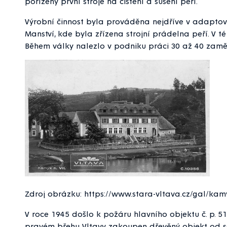
pořízeny první stroje na čištění a sušení peří.
Výrobní činnost byla prováděna nejdříve v adaptova
Manství, kde byla zřízena strojní prádelna peří. V 
Během války nalezlo v podniku práci 30 až 40 zamě
Zdroj obrázku: https://www.stara-vltava.cz/gal/kam
V roce 1945 došlo k požáru hlavního objektu č. p. 51
pravém břehu Vltavy zakoupen dřevěný objekt od se