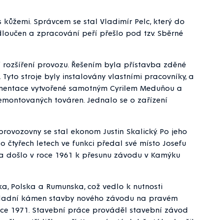
kůžemi. Správcem se stal Vladimír Pelc, který do
dloučen a zpracování peří přešlo pod tzv. Sběrné
í rozšíření provozu. Řešením byla přístavba zděné
to stroje byly instalovány vlastními pracovníky, a
umentace vytvořené samotným Cyrilem Meduňou a
emontovaných továren. Jednalo se o zařízení
provozovny se stal ekonom Justin Skalický. Po jeho
o čtyřech letech ve funkci předal své místo Josefu
ka došlo v roce 1961 k přesunu závodu v Kamýku
, Polska a Rumunska, což vedlo k nutnosti
základní kámen stavby nového závodu na pravém
oce 1971. Stavební práce prováděl stavební závod