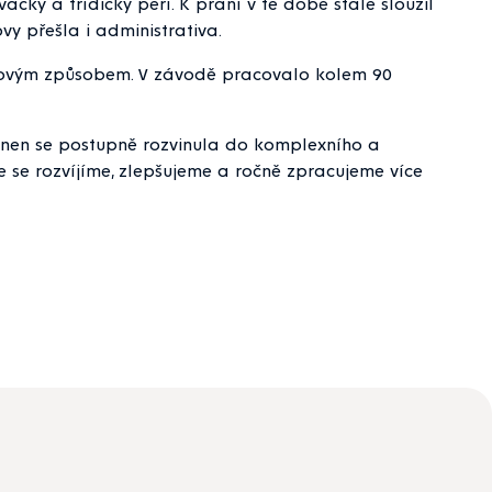
ky a třídičky peří. K praní v té době stále sloužil
y přešla i administrativa.
lovým způsobem. V závodě pracovalo kolem 90
n se postupně rozvinula do komplexního a
e se rozvíjíme, zlepšujeme a ročně zpracujeme více