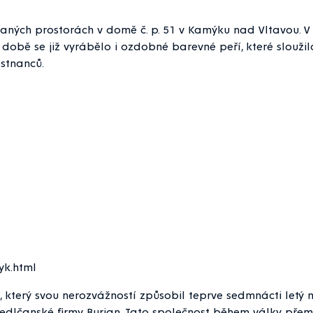
ných prostorách v domě č. p. 51 v Kamýku nad Vltavou. V ro
té době se již vyrábělo i ozdobné barevné peří, které slouž
stnanců.
yk.html
, který svou nerozvážností způsobil teprve sedmnácti letý m
dlčanské firmy Burian. Tato společnost během války přemí