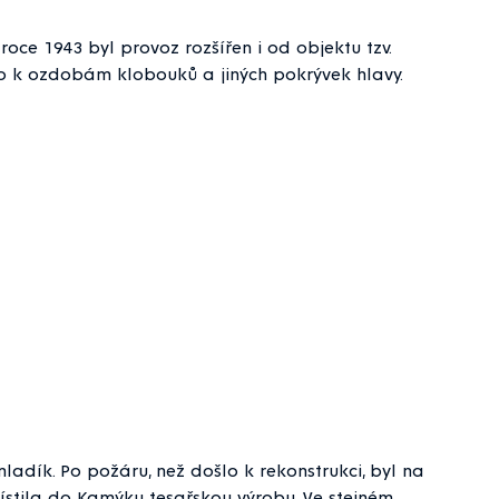
ce 1943 byl provoz rozšířen i od objektu tzv.
ilo k ozdobám klobouků a jiných pokrývek hlavy.
ladík. Po požáru, než došlo k rekonstrukci, byl na
stila do Kamýku tesařskou výrobu. Ve stejném