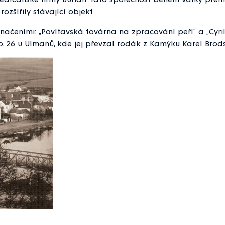
zšířily stávající objekt.
ačeními: „Povltavská továrna na zpracování peří“ a „Cyri
p. 26 u Ulmanů, kde jej převzal rodák z Kamýku Karel Brods