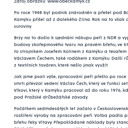
Zdroj obrázku: www.obeckamyk.cz
Po roce 1948 byl podnik znárodněn a přešel pod Bať
Kamýku přišel až z dalekého Zlína. Rok na to však 
suroviny.
Brzy na to došlo k sjednání nákupu peří z NDR a vy
budovy skořepinového tvaru na pravém břehu, ve kte
to strojníkem Josefem Kolínem z Kamýku a tesaře
Václavem Čechem, také rodákem z Kamýku. Další růz
z textilních továren, které nešlo jinak využít.
Jak jsme psali výše, zpracování peří přešlo po roce
smrti převzal vedení Václav Čech, který ve funkci se
Vlkovi, který v Kamýku pracoval až do roku 1976, 
pod Pražské drůbežářské závody.
Počátkem sedmdesátých let začalo v Československ
rozšíření výroby na zpracování peří. Volba padla 
břehu řeky Vltavy. Přepokládané náklady byly stan