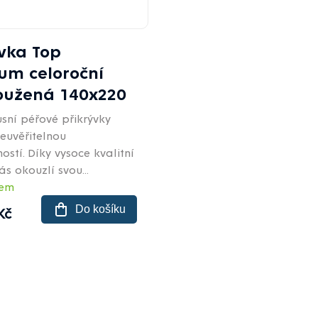
ývka Top
um celoroční
oužená 140x220
sní péřové přikrývky
neuvěřitelnou
stí. Díky vysoce kvalitní
ás okouzlí svou...
dem
Do košíku
Kč