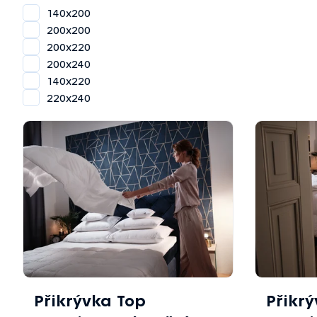
140x200
200x200
200x220
200x240
140x220
220x240
Výpis
produktů
Přikrývka Top
Přikr