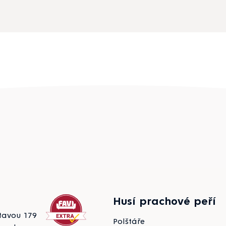
Husí prachové peří
tavou 179
Polštáře