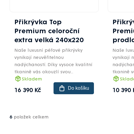
Přikrývka Top
Přikr
Premium celoroční
Premi
extra velká 240x220
prodl
Naše luxusní péřové přikrývky
Naše luxu
vynikají neuvěřitelnou
vynikají 
nadýchaností. Díky vysoce kvalitní
nadýchano
tkanině vás okouzlí svou...
tkanině v
Skladem
Skla
Do košíku
16 390 Kč
10 390 
Ovládací
6
položek celkem
prvky