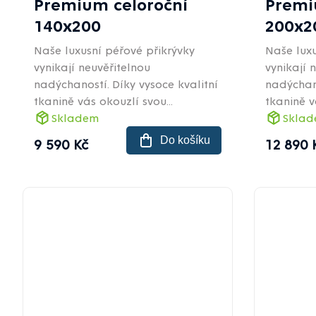
Premium celoroční
Premi
140x200
200x2
Naše luxusní péřové přikrývky
Naše luxu
vynikají neuvěřitelnou
vynikají 
nadýchaností. Díky vysoce kvalitní
nadýchano
tkanině vás okouzlí svou...
tkanině v
Skladem
Skla
Do košíku
9 590 Kč
12 890 