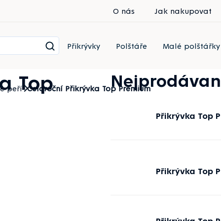
O nás
Jak nakupovat
Přikrývky
Polštáře
Malé polštářky
ka Top
Nejprodávan
é peří
Celoroční Přikrývka Top Premium
Přikrývka Top 
Přikrývka Top 
Přikrývka Top 