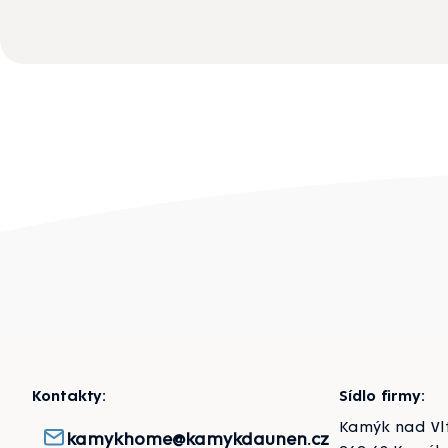
Zápatí
Kontakty:
Sídlo firmy:
Kamýk nad Vl
kamykhome@kamykdaunen.cz