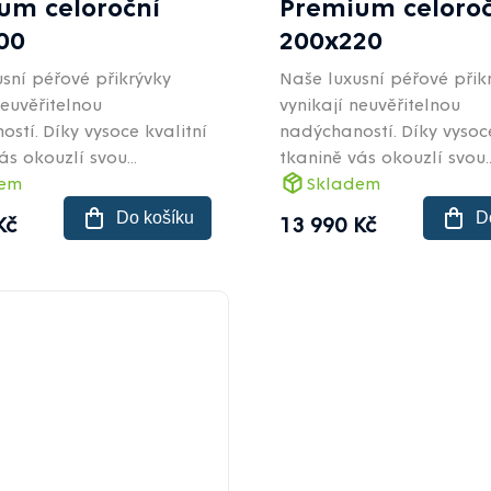
um celoroční
Premium celoroč
00
200x220
sní péřové přikrývky
Naše luxusní péřové přik
neuvěřitelnou
vynikají neuvěřitelnou
stí. Díky vysoce kvalitní
nadýchaností. Díky vysoce
ás okouzlí svou...
tkanině vás okouzlí svou..
dem
Skladem
Do košíku
D
Kč
13 990 Kč