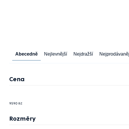
Řazení
Abecedně
Nejlevnější
Nejdražší
Nejprodávaněj
produktů
Cena
9590
Kč
Rozměry