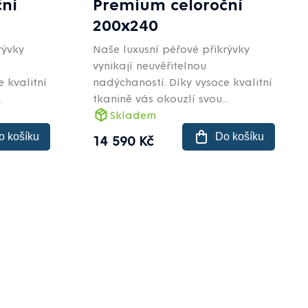
ní
Premium celoroční
200x240
rývky
Naše luxusní péřové přikrývky
vynikají neuvěřitelnou
 kvalitní
nadýchaností. Díky vysoce kvalitní
.
tkanině vás okouzlí svou...
Skladem
o košíku
Do košíku
14 590 Kč