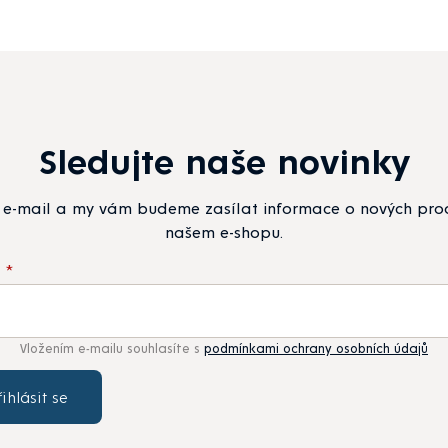
Sledujte naše novinky
j e-mail a my vám budeme zasílat informace o nových pr
našem e-shopu.
l
Vložením e-mailu souhlasíte s
podmínkami ochrany osobních údajů
řihlásit se