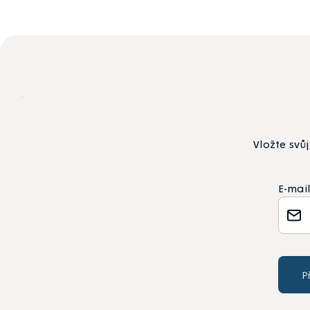
výpisu
Vložte svů
E-mai
P