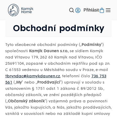
Přejít
na
Přihlásit
obsah
Obchodní podmínky
Tyto všeobecné obchodní podmínky („
Podmínky
“)
společnosti
Kamýk Daunen s.r.o.
, se sídlem Kamýk
nad Vltavou 179, 262 63 Kamýk nad Vltavou, IČO
25691104, zapsané v obchodním rejstříku pod sp. zn.
C 61553 vedenou u Městského soudu v Praze, e-mail
tbryndac@kamykdaunen.cz
, telefonní číslo
736 753
561
(„
My
“ nebo „
Prodávající
“) upravují v souladu s
ustanovením § 1751 odst. 1 zákona č. 89/2012 Sb.,
občanský zákoník, ve znění pozdějších předpisů
(„
Občanský zákoník
“) vzájemná práva a povinnosti
Vás, jakožto kupujících, a Nás, jakožto prodávajících,
vzniklá v souvislosti nebo na základě kupní smlouvy