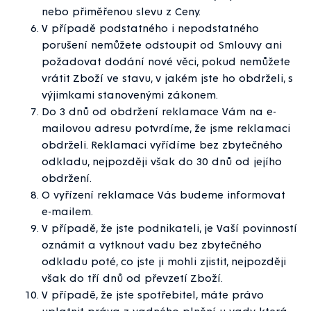
nebo přiměřenou slevu z Ceny.
V případě podstatného i nepodstatného
porušení nemůžete odstoupit od Smlouvy ani
požadovat dodání nové věci, pokud nemůžete
vrátit Zboží ve stavu, v jakém jste ho obdrželi, s
výjimkami stanovenými zákonem.
Do 3 dnů od obdržení reklamace Vám na e-
mailovou adresu potvrdíme, že jsme reklamaci
obdrželi. Reklamaci vyřídíme bez zbytečného
odkladu, nejpozději však do 30 dnů od jejího
obdržení.
O vyřízení reklamace Vás budeme informovat
e-mailem.
V případě, že jste podnikateli, je Vaší povinností
oznámit a vytknout vadu bez zbytečného
odkladu poté, co jste ji mohli zjistit, nejpozději
však do tří dnů od převzetí Zboží.
V případě, že jste spotřebitel, máte právo
uplatnit práva z vadného plnění u vady, která