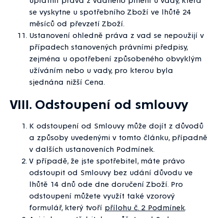
se vyskytne u spotřebního Zboží ve lhůtě 24
měsíců od převzetí Zboží.
Ustanovení ohledně práva z vad se nepoužijí v
případech stanovených právními předpisy,
zejména u opotřebení způsobeného obvyklým
užíváním nebo u vady, pro kterou byla
sjednána nižší Cena.
VIII. Odstoupení od smlouvy
K odstoupení od Smlouvy může dojít z důvodů
a způsoby uvedenými v tomto článku, případně
v dalších ustanoveních Podmínek.
V případě, že jste spotřebitel, máte právo
odstoupit od Smlouvy bez udání důvodu ve
lhůtě 14 dnů ode dne doručení Zboží. Pro
odstoupení můžete využít také vzorový
formulář, který tvoří
přílohu č. 2 Podmínek
.