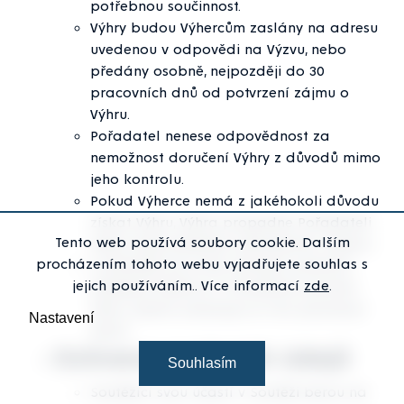
potřebnou součinnost.
Výhry budou Výhercům zaslány na adresu
uvedenou v odpovědi na Výzvu, nebo
předány osobně, nejpozději do 30
pracovních dnů od potvrzení zájmu o
Výhru.
Pořadatel nenese odpovědnost za
nemožnost doručení Výhry z důvodů mimo
jeho kontrolu.
Pokud Výherce nemá z jakéhokoli důvodu
získat Výhru, Výhra propadne Pořadateli
Tento web používá soubory cookie. Dalším
nebo bude předána náhradnímu výherci.
procházením tohoto webu vyjadřujete souhlas s
V případě, že je dle účinných právních
jejich používáním.. Více informací
zde
.
předpisů Výherce či Pořadatel povinen
Výhru zdanit, zavazuje se tuto povinnost
Nastavení
splnit.
Ochrana osobních údajů
Souhlasím
Soutěžící svou účastí v Soutěži berou na